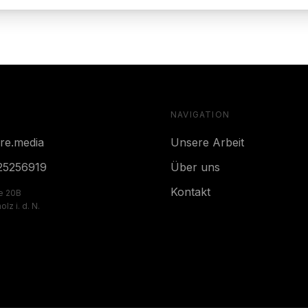
NAVIGATION
re.media
Unsere Arbeit
25256919
Über uns
Kontakt
ße 20B
lz i. d. N.