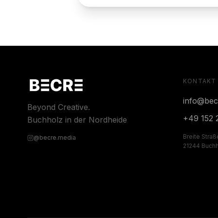
KONTAKT
info@bec
Beyond Creative.
+49 152 
Buchholz in der Nordheide
Breite Stra
@becre.media
21244 Buchho