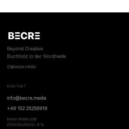
Beyond Creative.
Buchholz in der Nordheide
@becre.media
KONTAKT
info@becre.media
+49 152 25256919
Breite Straße 20B
21244 Buchholz i. d. N.